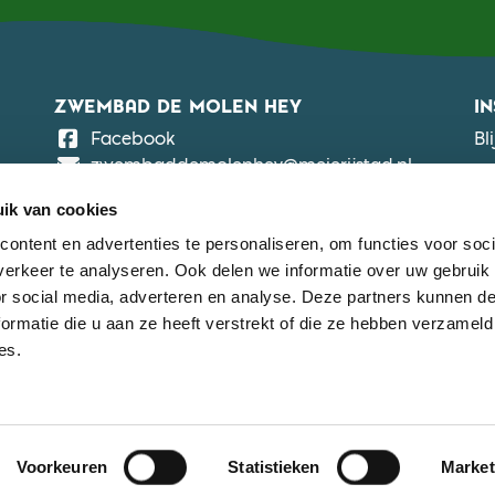
ZWEMBAD DE MOLEN HEY
I
De Molen Hey
Facebook
Bl
zwembaddemolenhey@meierijstad.nl
ZWEMBAD DE NEUL
ik van cookies
De Neul
Facebook
ontent en advertenties te personaliseren, om functies voor soci
zwembaddeneul@meierijstad.nl
erkeer te analyseren. Ook delen we informatie over uw gebruik
or social media, adverteren en analyse. Deze partners kunnen 
ZWEMBAD DE BEEMD
ormatie die u aan ze heeft verstrekt of die ze hebben verzameld
De Beemd
Facebook
es.
zwembaddebeemd@meierijstad.nl
© 2026 Meierijstad Beweegt, Powered by
Dataduiker
Voorkeuren
Statistieken
Market