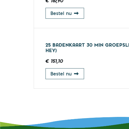
€ 167,90
25 badenkaart 30 min g
Bestel nu
25 BADENKAART 30 MIN GROEPSL
HEY)
€ 151,10
25 badenkaart 30 min g
Bestel nu