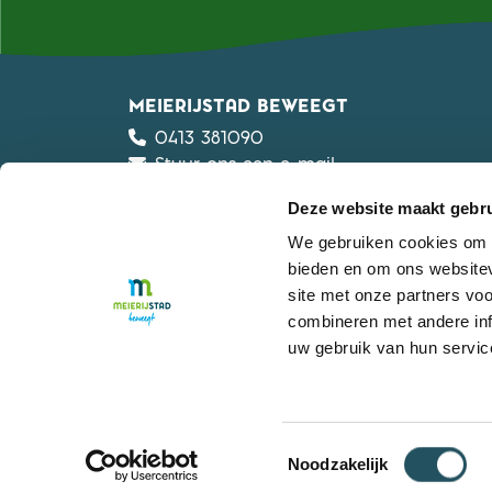
MEIERIJSTAD BEWEEGT
0413 381090
Stuur ons een e-mail
Privacyverklaring
Deze website maakt gebru
Algemene voorwaarden
Meldpunt en gedragscode
We gebruiken cookies om c
Werken bij
bieden en om ons websitev
site met onze partners vo
Onderdeel van
Gemeente Meierijstad
combineren met andere inf
uw gebruik van hun servic
Toestemmingsselectie
Noodzakelijk