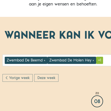
aan je eigen wensen en behoeften.
WANNEER KAN IK 
Zwembad De Beemd
Zwembad De Molen Hey
+1
×
×
Vorige week
Deze week
za
08