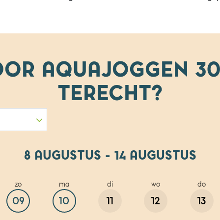
VOOR
AQUAJOGGEN 30
TERECHT?
8 AUGUSTUS - 14 AUGUSTUS
zo
ma
di
wo
do
09
10
11
12
13