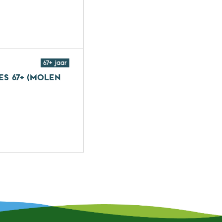
roepsles (Molen Hey)
67+ jaar
ES 67+ (MOLEN
roepsles 67+ (Molen Hey)