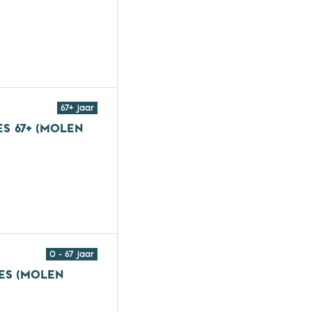
roepsles (Molen Hey)
67+ jaar
S 67+ (MOLEN
roepsles 67+ (Molen Hey)
0 - 67 jaar
ES (MOLEN