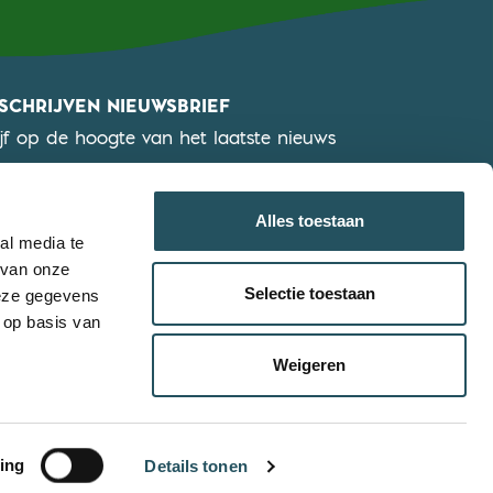
NSCHRIJVEN NIEUWSBRIEF
ijf op de hoogte van het laatste nieuws
KLIK HIER OM JE IN TE SCHRIJVEN
Alles toestaan
al media te
 van onze
Selectie toestaan
deze gegevens
 op basis van
Weigeren
ing
Details tonen