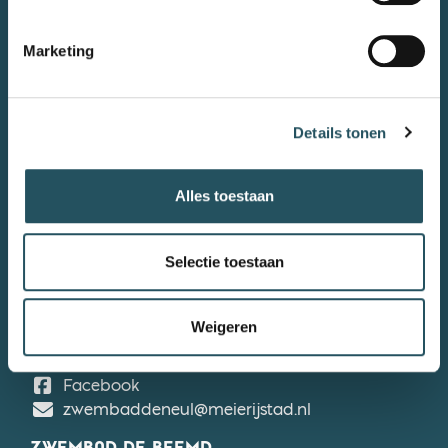
MEIERIJSTAD BEWEEGT
0413 381090
Marketing
Stuur ons een e-mail
Privacyverklaring
Algemene voorwaarden
Details tonen
Meldpunt en gedragscode
Werken bij
Alles toestaan
Onderdeel van
Gemeente Meierijstad
Selectie toestaan
ZWEMBAD DE MOLEN HEY
De Molen Hey
Facebook
zwembaddemolenhey@meierijstad.nl
Weigeren
ZWEMBAD DE NEUL
De Neul
Facebook
zwembaddeneul@meierijstad.nl
ZWEMBAD DE BEEMD