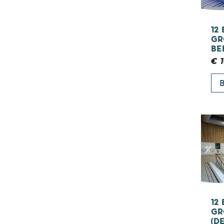
12
GR
BE
€ 1
B
12
GR
(D