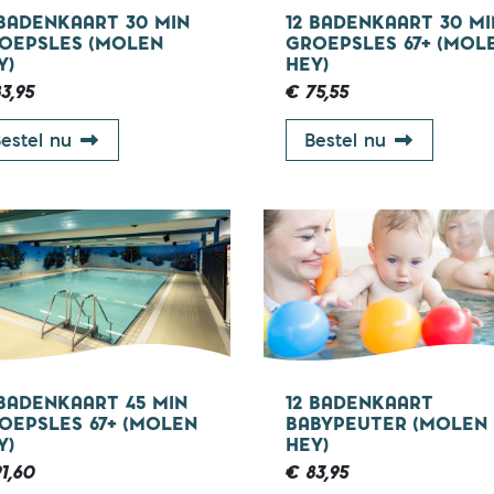
 BADENKAART 30 MIN
12 BADENKAART 30 MI
OEPSLES (MOLEN
GROEPSLES 67+ (MOL
Y)
HEY)
3,95
€ 75,55
12 badenkaart 30 min groepsles (Molen Hey)
12 badenka
estel nu
Bestel nu
67+ jaar
 BADENKAART 45 MIN
12 BADENKAART
OEPSLES 67+ (MOLEN
BABYPEUTER (MOLEN
Y)
HEY)
1,60
€ 83,95