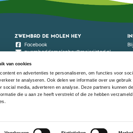
ZWEMBAD DE MOLEN HEY
I
De Molen Hey
Facebook
Bl
zwembaddemolenhey@meierijstad.nl
ZWEMBAD DE NEUL
ik van cookies
De Neul
Facebook
ontent en advertenties te personaliseren, om functies voor soci
zwembaddeneul@meierijstad.nl
erkeer te analyseren. Ook delen we informatie over uw gebruik
or social media, adverteren en analyse. Deze partners kunnen 
ZWEMBAD DE BEEMD
ormatie die u aan ze heeft verstrekt of die ze hebben verzameld
De Beemd
Facebook
es.
zwembaddebeemd@meierijstad.nl
© 2026 Meierijstad Beweegt, Powered by
Dataduiker
Voorkeuren
Statistieken
Market