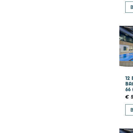
B
12
BA
66
€ 5
B