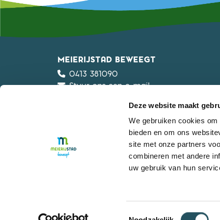
MEIERIJSTAD BEWEEGT
0413 381090
Stuur ons een e-mail
Privacyverklaring
Deze website maakt gebru
Algemene voorwaarden
Meldpunt en gedragscode
We gebruiken cookies om c
Werken bij
bieden en om ons websitev
site met onze partners vo
Onderdeel van
Gemeente Meierijstad
combineren met andere inf
uw gebruik van hun servic
Toestemmingsselectie
Noodzakelijk