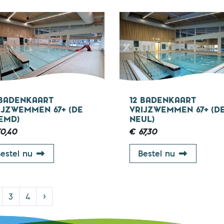
67+ jaar
67
 BADENKAART
12 BADENKAART
IJZWEMMEN 67+ (DE
VRIJZWEMMEN 67+ (D
EMD)
NEUL)
0,40
€ 67,30
12 badenkaart vrijzwemmen 67+ (De Beemd)
12 badenka
estel nu
Bestel nu
Volgende
3
4
›