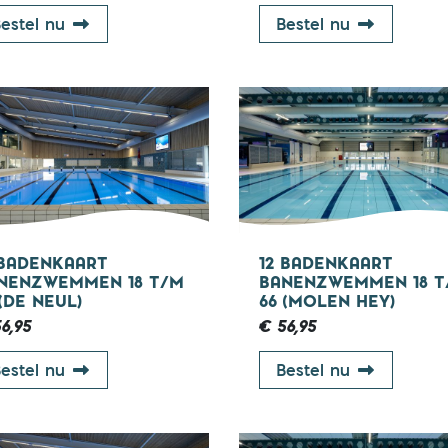
12 badenkaart 45 min groepsles 67+ (Molen He
12 badenka
estel nu
Bestel nu
18 - 67 jaar
18 - 
 BADENKAART
12 BADENKAART
NENZWEMMEN 18 T/M
BANENZWEMMEN 18 T
 (DE NEUL)
66 (MOLEN HEY)
6,95
€ 56,95
12 badenkaart banenzwemmen 18 t/m 66 (De 
12 badenka
estel nu
Bestel nu