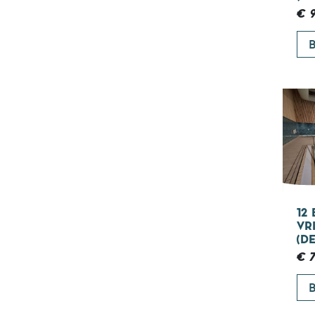
€ 9
B
12
VR
(D
€ 7
B