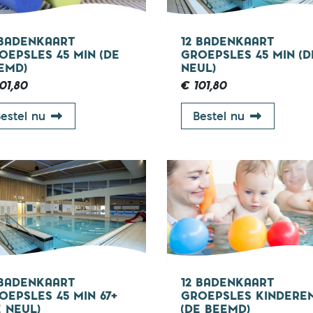
 BADENKAART
12 BADENKAART
OEPSLES 45 MIN (DE
GROEPSLES 45 MIN (D
EMD)
NEUL)
01,80
€ 101,80
12 badenkaart groepsles 45 min (De Beemd)
12 badenkaa
estel nu
Bestel nu
67+ jaar
 BADENKAART
12 BADENKAART
OEPSLES 45 MIN 67+
GROEPSLES KINDERE
E NEUL)
(DE BEEMD)