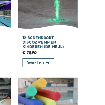
+ jaar
12 BADENKAART
DISCOZWEMMEN
KINDEREN (DE NEUL)
€ 75,90
art banenzwemmen 67+ (Molen Hey)
12 badenkaart discozwemmen k
Bestel nu
7 jaar
67+ jaar