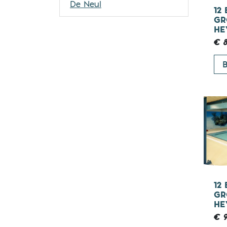
De Neul
12
GR
HE
€ 8
B
12
GR
HE
€ 9