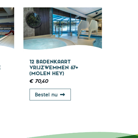
+ jaar
67+ jaar
12 BADENKAART
E
VRIJZWEMMEN 67+
(MOLEN HEY)
€ 70,40
art vrijzwemmen 67+ (De Neul)
12 badenkaart vrijzwemmen 67+
Bestel nu