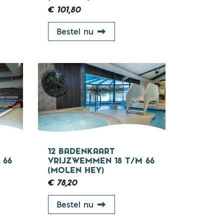
€ 101,80
art groepsles kinderen (De Beemd)
12 badenkaart groepsles kinder
Bestel nu
67 jaar
18 - 67 jaar
12 BADENKAART
 66
VRIJZWEMMEN 18 T/M 66
(MOLEN HEY)
€ 78,20
emd)
art vrijzwemmen 18 t/m 66 (De Neul)
12 badenkaart vrijzwemmen 18 
Bestel nu