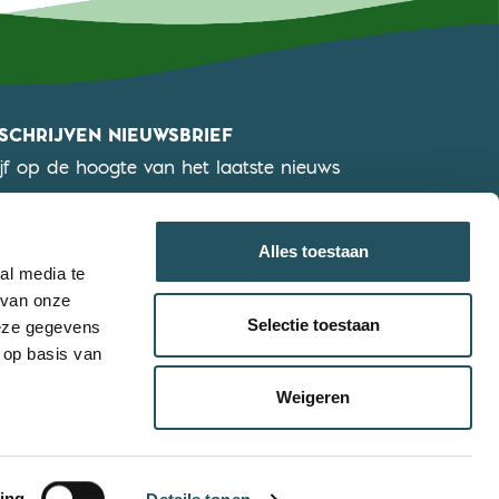
NSCHRIJVEN NIEUWSBRIEF
ijf op de hoogte van het laatste nieuws
KLIK HIER OM JE IN TE SCHRIJVEN
Alles toestaan
al media te
 van onze
Selectie toestaan
deze gegevens
 op basis van
Weigeren
ing