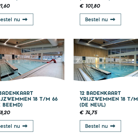
1,60
€ 101,80
12 badenkaart groepsles 45 min 67+ (De Neul)
12 badenka
estel nu
Bestel nu
18 - 67 jaar
18 - 
 BADENKAART
12 BADENKAART
IJZWEMMEN 18 T/M 66
VRIJZWEMMEN 18 T/M
E BEEMD)
(DE NEUL)
8,20
€ 74,75
12 badenkaart vrijzwemmen 18 t/m 66 (De Be
12 badenka
estel nu
Bestel nu