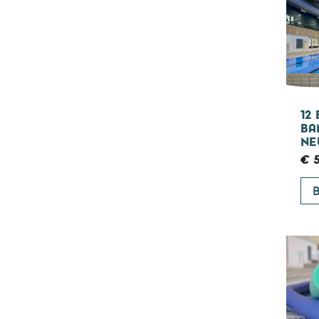
12
BA
NE
€ 5
B