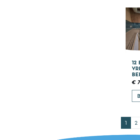
12
VR
BE
€ 7
B
1
2