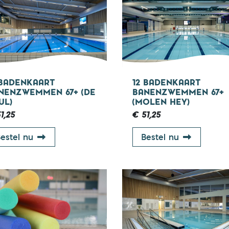
67+ jaar
67
 BADENKAART
12 BADENKAART
NENZWEMMEN 67+ (DE
BANENZWEMMEN 67+
UL)
(MOLEN HEY)
1,25
€ 51,25
12 badenkaart banenzwemmen 67+ (De Neul)
12 badenka
estel nu
Bestel nu
0 - 67 jaar
0 - 6