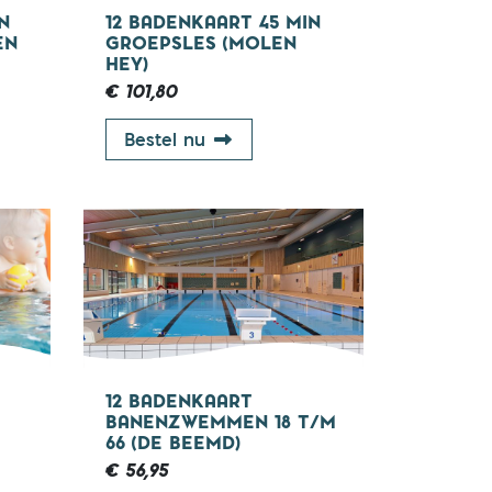
N
12 BADENKAART 45 MIN
EN
GROEPSLES (MOLEN
HEY)
€ 101,80
art 30 min groepsles 67+ (Molen Hey)
12 badenkaart 45 min groepsle
Bestel nu
18 - 67 jaar
12 BADENKAART
BANENZWEMMEN 18 T/M
66 (DE BEEMD)
€ 56,95