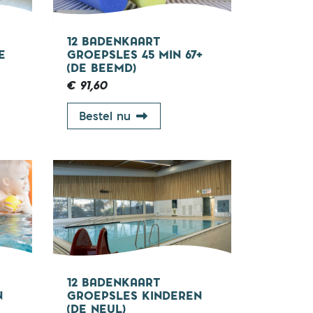
12 BADENKAART
E
GROEPSLES 45 MIN 67+
(DE BEEMD)
€ 91,60
rt groepsles 45 min (De Neul)
12 badenkaart groepsles 45 mi
Bestel nu
12 BADENKAART
N
GROEPSLES KINDEREN
(DE NEUL)