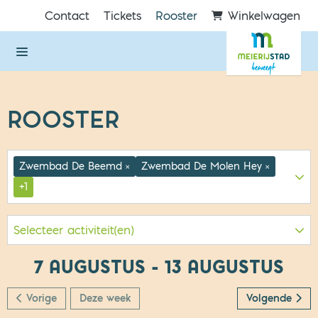
Direct naar de inhoud van de pagina
Contact
Tickets
Rooster
Winkelwagen
ROOSTER
Zwembad De Beemd
Zwembad De Molen Hey
×
×
+1
Selecteer activiteit(en)
7 AUGUSTUS - 13 AUGUSTUS
Vorige
Deze week
Volgende