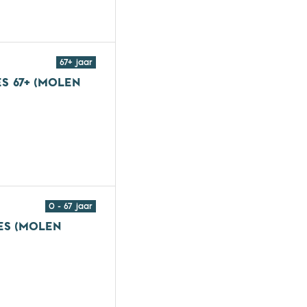
roepsles (Molen Hey)
67+ jaar
S 67+ (MOLEN
roepsles 67+ (Molen Hey)
0 - 67 jaar
ES (MOLEN
roepsles (Molen Hey)