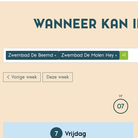
WANNEER KAN 
Zwembad De Beemd
Zwembad De Molen Hey
+1
×
×
Vorige week
Deze week
vr
07
7
Vrijdag