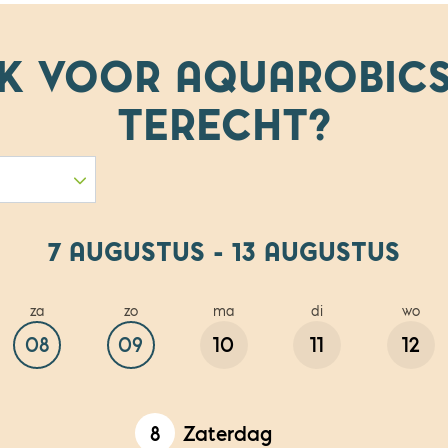
IK VOOR
AQUAROBICS
TERECHT?
7 AUGUSTUS - 13 AUGUSTUS
za
zo
ma
di
wo
08
09
10
11
12
8
Zaterdag