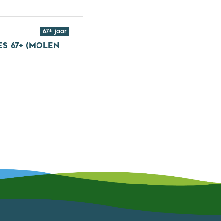
67+ jaar
S 67+ (MOLEN
roepsles 67+ (Molen Hey)