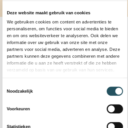
Deze website maakt gebruik van cookies
We gebruiken cookies om content en advertenties te
ABONNEMENTEN & TICKETS
personaliseren, om functies voor social media te bieden
en om ons websiteverkeer te analyseren. Ook delen we
informatie over uw gebruik van onze site met onze
0 - 67 jaar
partners voor social media, adverteren en analyse. Deze
partners kunnen deze gegevens combineren met andere
12 BADENKAART GROEPSLES 45 MIN
(DE BEEMD)
informatie die u aan ze heeft verstrekt of die ze hebben
verzameld op basis van uw gebruik van hun services.
€ 101,80
12 badenkaart groepsles 45 min (D
Bestel nu
Toestemmingsselectie
Noodzakelijk
67+ jaar
Voorkeuren
12 BADENKAART GROEPSLES 45 MIN 67+
(DE BEEMD)
Statistieken