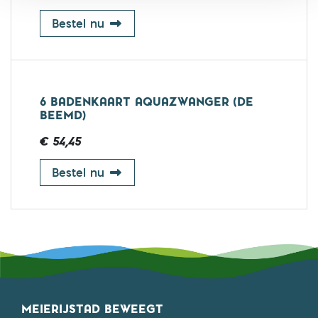
25 badenkaart groepsles 45 min 67
Bestel nu
6 BADENKAART AQUAZWANGER (DE
BEEMD)
€ 54,45
6 badenkaart AquaZwanger (De Be
Bestel nu
MEIERIJSTAD BEWEEGT