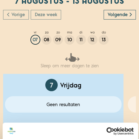
7 AUGUSTUS - 13 AUGUSTUS
Vorige
Deze week
Volgende
vr
za
zo
ma
di
wo
do
07
08
09
10
11
12
13
Sleep om meer dagen te zien
7
Vrijdag
Geen resultaten