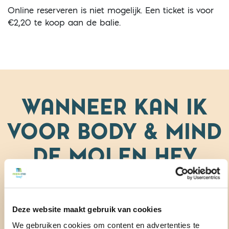
Online reserveren is niet mogelijk. Een ticket is voor
€2,20 te koop aan de balie.
WANNEER KAN IK
VOOR
BODY & MIND
DE MOLEN HEY
TERECHT?
Zwembad De Beemd
Zwembad De Molen Hey
×
×
Deze website maakt gebruik van cookies
+1
We gebruiken cookies om content en advertenties te