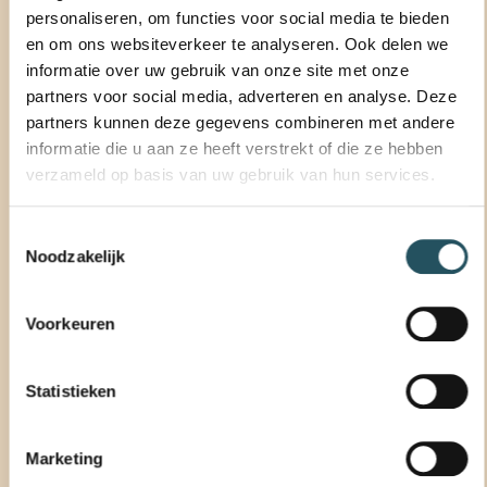
personaliseren, om functies voor social media te bieden
en om ons websiteverkeer te analyseren. Ook delen we
10 AUGUSTUS - 16 AUGUSTUS
informatie over uw gebruik van onze site met onze
partners voor social media, adverteren en analyse. Deze
Vorige
Deze week
Volgende
partners kunnen deze gegevens combineren met andere
informatie die u aan ze heeft verstrekt of die ze hebben
verzameld op basis van uw gebruik van hun services.
ma
di
wo
do
vr
za
zo
10
11
12
13
14
15
16
Toestemmingsselectie
Noodzakelijk
Sleep om meer dagen te zien
Voorkeuren
10
Maandag
Statistieken
Geen resultaten
Marketing