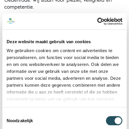
Oedenrode. Wij staan voor plezier, veiligheid en
competentie.
Bij Aqua Libre kan je worden opgeleid van NOB 1*-
Duiker (Open Water Diver) tot en
met NOB 3*-Duiker (Dive Master). Zoek je
verdieping? We bieden ook specialisaties
Deze website maakt gebruik van cookies
aan. Onze ervaren en enthousiaste instructeurs
We gebruiken cookies om content en advertenties te
nemen alle tijd om je goed op te
personaliseren, om functies voor social media te bieden
leiden.
en om ons websiteverkeer te analyseren. Ook delen we
Aqua Libre traint van oktober t/m april op
informatie over uw gebruik van onze site met onze
vrijdagavond in zwembad De Neul. Van
partners voor social media, adverteren en analyse. Deze
april t/m oktober duiken we op woensdagavond in
partners kunnen deze gegevens combineren met andere
het buitenwater. We organiseren
informatie die u aan ze heeft verstrekt of die ze hebben
elk jaar toffe (duik)evenementen zoals het
verzameld op basis van uw gebruik van hun services.
meerdaagse Pinksterkamp,
Najaarsweekend en het populaire eindejaarsfeest.
Toestemmingsselectie
Noodzakelijk
Meer informatie is te vinden op onze website