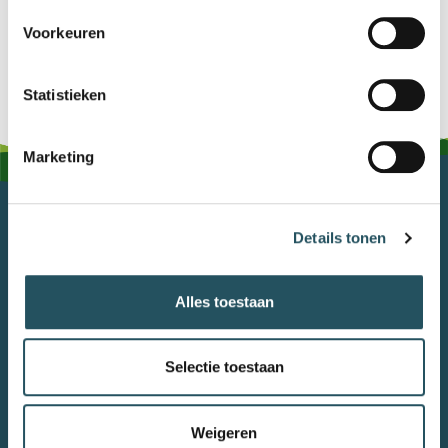
https://www.aqualibre.nl
Voorkeuren
Statistieken
Marketing
MEIERIJSTAD BEWEEGT
Details tonen
0413 381090
Stuur ons een e-mail
Privacyverklaring
Alles toestaan
Algemene voorwaarden
Meldpunt en gedragscode
Selectie toestaan
Werken bij
Onderdeel van
Gemeente Meierijstad
Weigeren