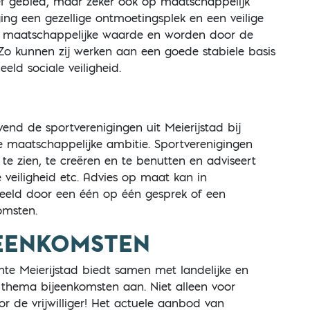
f gebied, maar zeker ook op maatschappelijk
ging een gezellige ontmoetingsplek en een veilige
an maatschappelijke waarde en worden door de
Zo kunnen zij werken aan een goede stabiele basis
eeld sociale veiligheid.
jvend de sportverenigingen uit Meierijstad bij
e maatschappelijke ambitie. Sportverenigingen
e zien, te creëren en te benutten en adviseert
le veiligheid etc. Advies op maat kan in
beeld door een één op één gesprek of een
omsten.
JEENKOMSTEN
ente Meierijstad biedt samen met landelijke en
 thema bijeenkomsten aan. Niet alleen voor
or de vrijwilliger! Het actuele aanbod van