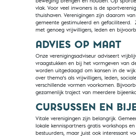
beweging brengen én houden. Op sportie
vlak. Voor veel inwoners is de sportvereni
thuishaven. Verenigingen zijn daarom v
gemeente gestimuleerd en gefaciliteerd. 
met genoeg vrijwilligers, leden en bijvoorb
ADVIES OP MAAT
Onze verenigingsadviseur adviseert vrijbli
vraagstukken en bij het vormgeven van d
worden uitgedaagd om kansen in de wijk t
over thema’s als vrijwilligers, leden, socia
verschillende vormen voorkomen. Bijvoor
gezamenlijk traject van meerdere bijeenk
CURSUSSEN EN BI
Vitale verenigingen zijn belangrijk. Geme
lokale kennispartners
g
ratis workshops en
bestuurders, maar juist ook interessant vo