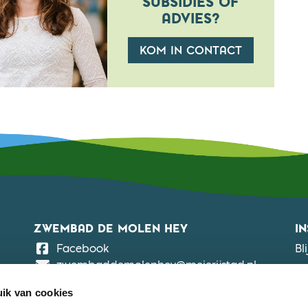
SUBSIDIES OF
ADVIES?
KOM IN CONTACT
ZWEMBAD DE MOLEN HEY
I
De Molen Hey
Facebook
Bl
zwembaddemolenhey@meierijstad.nl
ZWEMBAD DE NEUL
ik van cookies