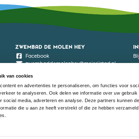
ZWEMBAD DE MOLEN HEY
I
De Molen Hey
Facebook
Bl
zwembaddemolenhey@meierijstad.nl
ZWEMBAD DE NEUL
ik van cookies
De Neul
Facebook
ontent en advertenties te personaliseren, om functies voor soci
zwembaddeneul@meierijstad.nl
erkeer te analyseren. Ook delen we informatie over uw gebruik
or social media, adverteren en analyse. Deze partners kunnen 
ZWEMBAD DE BEEMD
ormatie die u aan ze heeft verstrekt of die ze hebben verzameld
De Beemd
Facebook
es.
zwembaddebeemd@meierijstad.nl