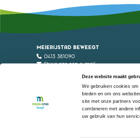
MEIERIJSTAD BEWEEGT
0413 381090
Stuur ons een e-mail
Privacyverklaring
Deze website maakt gebru
Algemene voorwaarden
Meldpunt en gedragscode
We gebruiken cookies om c
Werken bij
bieden en om ons websitev
site met onze partners vo
Onderdeel van
Gemeente Meierijstad
combineren met andere inf
uw gebruik van hun servic