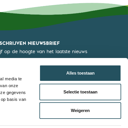
NSCHRIJVEN NIEUWSBRIEF
ijf op de hoogte van het laatste nieuws
KLIK HIER OM JE IN TE SCHRIJVEN
Alles toestaan
al media te
 van onze
Selectie toestaan
deze gegevens
 op basis van
Weigeren