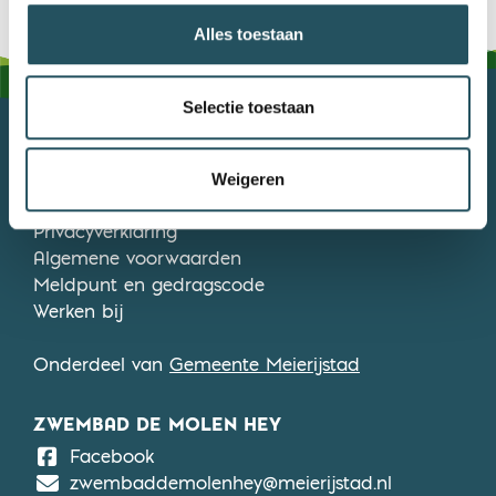
Alles toestaan
Selectie toestaan
MEIERIJSTAD BEWEEGT
0413 381090
Weigeren
Stuur ons een e-mail
Privacyverklaring
Algemene voorwaarden
Meldpunt en gedragscode
Werken bij
Onderdeel van
Gemeente Meierijstad
ZWEMBAD DE MOLEN HEY
De Molen Hey
Facebook
zwembaddemolenhey@meierijstad.nl