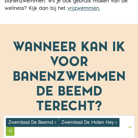
banenzwemmen. WIl je ook gebruik maken van de
wellness? Kijk dan bij het
vrijzwemmen.
WANNEER KAN IK
VOOR
BANENZWEMMEN
DE BEEMD
TERECHT?
Zwembad De Beemd
Zwembad De Molen Hey
×
×
+1