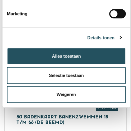
€ 102,45
Marketing
25 badenkaart banenzwemmen 67+
Bestel nu
Details tonen
67+ jaar
25 BADENKAART VRIJZWEMMEN 67+
Alles toestaan
(MOLEN HEY)
€ 140,75
Selectie toestaan
25 badenkaart vrijzwemmen 67+ (Mo
Bestel nu
Weigeren
18 - 67 jaar
50 BADENKAART BANENZWEMMEN 18
T/M 66 (DE BEEMD)