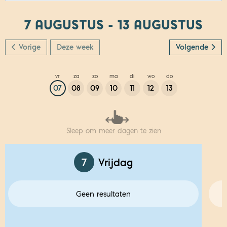
7 AUGUSTUS - 13 AUGUSTUS
Vorige
Deze week
Volgende
vr
za
zo
ma
di
wo
do
07
08
09
10
11
12
13
Sleep om meer dagen te zien
7
Vrijdag
Geen resultaten