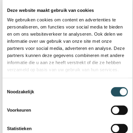
12 BADENKAART BANENZWEMMEN 67+
(DE BEEMD)
Deze website maakt gebruik van cookies
€ 51,25
We gebruiken cookies om content en advertenties te
personaliseren, om functies voor social media te bieden
12 badenkaart banenzwemmen 67+ 
Bestel nu
en om ons websiteverkeer te analyseren. Ook delen we
informatie over uw gebruik van onze site met onze
partners voor social media, adverteren en analyse. Deze
partners kunnen deze gegevens combineren met andere
18 - 67 jaar
informatie die u aan ze heeft verstrekt of die ze hebben
25 BADENKAART BANENZWEMMEN 18
T/M 66 (DE BEEMD)
verzameld op basis van uw gebruik van hun services.
€ 113,85
Toestemmingsselectie
Noodzakelijk
25 badenkaart banenzwemmen 18 t
Bestel nu
Voorkeuren
67+ jaar
25 BADENKAART BANENZWEMMEN 67+
Statistieken
(DE BEEMD)