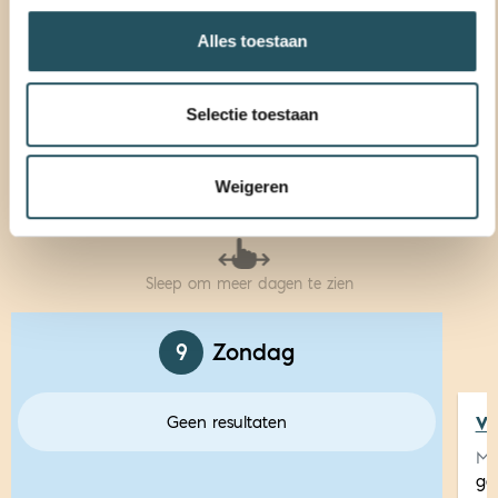
Alles toestaan
9 AUGUSTUS - 15 AUGUSTUS
Vorige
Deze week
Volgende
Selectie toestaan
zo
ma
di
wo
do
vr
za
Weigeren
09
10
11
12
13
14
15
Sleep om meer dagen te zien
9
Zondag
Geen resultaten
V
Ma.
ge