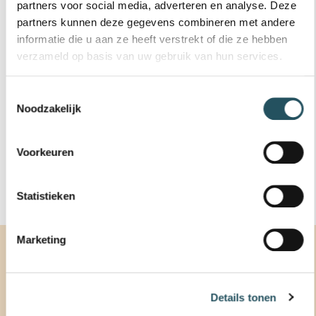
partners voor social media, adverteren en analyse. Deze
Tijdens
activiteiten
is de balie geopend en
partners kunnen deze gegevens combineren met andere
telefonisch bereikbaar.
informatie die u aan ze heeft verstrekt of die ze hebben
verzameld op basis van uw gebruik van hun services.
In de schoolvakanties op ma t/m vr van 9.00-
13.00 uur, za van 9.00-12.00 en zo van 10.30-
13.00 uur
Toestemmingsselectie
Noodzakelijk
0413 381090
Voorkeuren
NIEUWSBRIEF
Statistieken
Marketing
ROOSTER
Details tonen
Rooster van:
Zwembad De Molen Hey