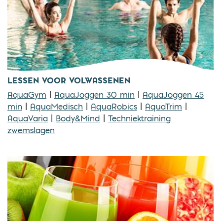
LESSEN VOOR VOLWASSENEN
AquaGym
|
AquaJoggen 30 min
|
AquaJoggen 45
min
|
AquaMedisch
|
AquaRobics
|
AquaTrim
|
AquaVaria
|
Body&Mind
|
Techniektraining
zwemslagen