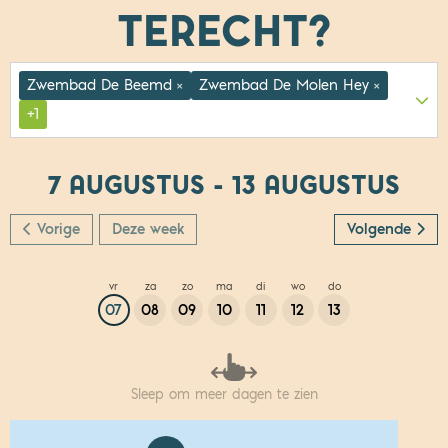
TERECHT?
Zwembad De Beemd
Zwembad De Molen Hey
×
×
+1
7 AUGUSTUS - 13 AUGUSTUS
Vorige
Deze week
Volgende
vr
za
zo
ma
di
wo
do
07
08
09
10
11
12
13
Sleep om meer dagen te zien