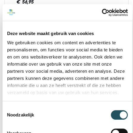
€ 56,95
12 badenkaart banenzwemmen 18 t/
Bestel nu
Deze website maakt gebruik van cookies
67+ jaar
We gebruiken cookies om content en advertenties te
12 BADENKAART BANENZWEMMEN 67+
personaliseren, om functies voor social media te bieden
(MOLEN HEY)
en om ons websiteverkeer te analyseren. Ook delen we
€ 51,25
informatie over uw gebruik van onze site met onze
partners voor social media, adverteren en analyse. Deze
12 badenkaart banenzwemmen 67+ 
Bestel nu
partners kunnen deze gegevens combineren met andere
informatie die u aan ze heeft verstrekt of die ze hebben
verzameld op basis van uw gebruik van hun services.
18 - 67 jaar
Toestemmingsselectie
25 BADENKAART BANENZWEMMEN 18
Noodzakelijk
T/M 66 (MOLEN HEY)
€ 113,85