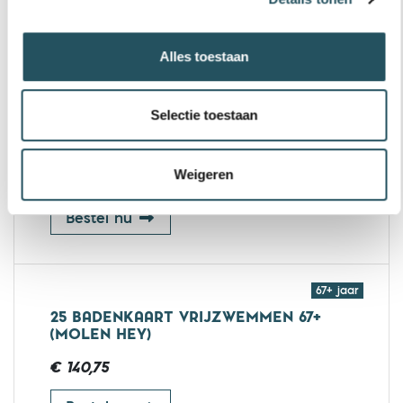
12 badenkaart vrijzwemmen t/m 17 
Bestel nu
Alles toestaan
18 - 67 jaar
Selectie toestaan
25 BADENKAART VRIJZWEMMEN 18 T/M
66 (MOLEN HEY)
Weigeren
€ 156,40
25 badenkaart vrijzwemmen 18 t/m 
Bestel nu
67+ jaar
25 BADENKAART VRIJZWEMMEN 67+
(MOLEN HEY)
€ 140,75