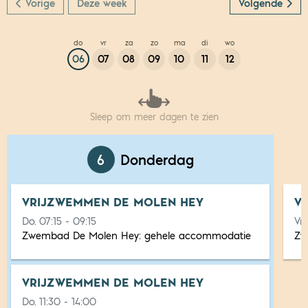
Vorige
Deze week
Volgende
do
vr
za
zo
ma
di
wo
06
07
08
09
10
11
12
Sleep om meer dagen te zien
6
Donderdag
VRIJZWEMMEN DE MOLEN HEY
V
Do. 07:15 - 09:15
Vr.
Zwembad De Molen Hey:
gehele accommodatie
Zw
VRIJZWEMMEN DE MOLEN HEY
Do. 11:30 - 14:00