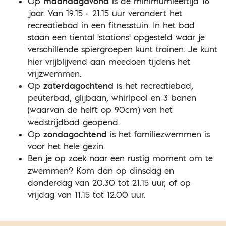
Op
maandagavond
is de minimumleeftijd 16
jaar. Van 19.15 - 21.15 uur verandert het
recreatiebad in een fitnesstuin. In het bad
staan een tiental 'stations' opgesteld waar je
verschillende spiergroepen kunt trainen. Je kunt
hier vrijblijvend aan meedoen tijdens het
vrijzwemmen.
Op
zaterdagochtend
is het recreatiebad,
peuterbad, glijbaan, whirlpool en 3 banen
(waarvan de helft op 90cm) van het
wedstrijdbad geopend.
Op
zondagochtend
is het familiezwemmen is
voor het hele gezin.
Ben je op zoek naar een rustig moment om te
zwemmen? Kom dan op dinsdag en
donderdag van 20.30 tot 21.15 uur, of op
vrijdag van 11.15 tot 12.00 uur.