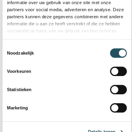
informatie over uw gebruik van onze site met onze
€ 78,20
partners voor social media, adverteren en analyse. Deze
partners kunnen deze gegevens combineren met andere
12 badenkaart vrijzwemmen 18 t/m 
Bestel nu
informatie die u aan ze heeft verstrekt of die ze hebben
verzameld op basis van uw gebruik van hun services.
67+ jaar
Toestemmingsselectie
12 BADENKAART VRIJZWEMMEN 67+
Noodzakelijk
(MOLEN HEY)
€ 70,40
Voorkeuren
12 badenkaart vrijzwemmen 67+ (Mo
Bestel nu
Statistieken
0 - 18 jaar
Marketing
12 BADENKAART VRIJZWEMMEN T/M 17
(MOLEN HEY)
€ 68,45
Details tonen