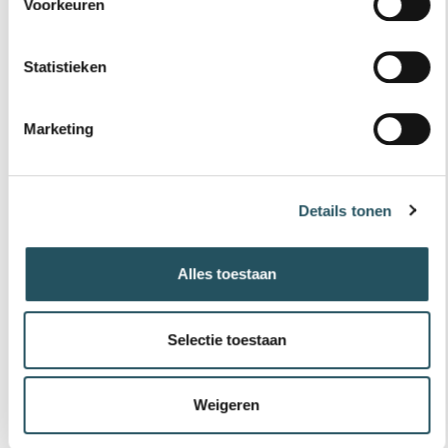
€ 149,50
Voorkeuren
25 badenkaart vrijzwemmen 18 t/m 
Bestel nu
Statistieken
Marketing
67+ jaar
25 BADENKAART VRIJZWEMMEN 67+ (DE
NEUL)
Details tonen
€ 134,55
25 badenkaart vrijzwemmen 67+ (De
Bestel nu
Alles toestaan
Selectie toestaan
67+ jaar
25 BADENKAART VRIJZWEMMEN 67+
(MOLEN HEY)
Weigeren
€ 140,75