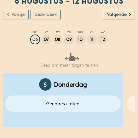
6 AUGUSTUS - 12 AUGUSTUS
Vorige
Deze week
Volgende
do
vr
za
zo
ma
di
wo
06
07
08
09
10
11
12
Sleep om meer dagen te zien
6
Donderdag
Geen resultaten