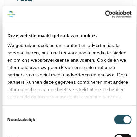
€ 67,30
12 badenkaart vrijzwemmen 67+ (De
Bestel nu
Deze website maakt gebruik van cookies
We gebruiken cookies om content en advertenties te
0 - 18 jaar
personaliseren, om functies voor social media te bieden
12 BADENKAART VRIJZWEMMEN T/M 17
en om ons websiteverkeer te analyseren. Ook delen we
(DE NEUL)
informatie over uw gebruik van onze site met onze
€ 59,25
partners voor social media, adverteren en analyse. Deze
partners kunnen deze gegevens combineren met andere
12 badenkaart vrijzwemmen t/m 17 
Bestel nu
informatie die u aan ze heeft verstrekt of die ze hebben
verzameld op basis van uw gebruik van hun services.
18 - 67 jaar
Toestemmingsselectie
Noodzakelijk
25 BADENKAART VRIJZWEMMEN 18 T/M
66 (DE NEUL)