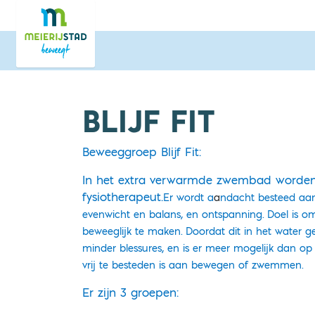
Direct naar de inhoud van de pagina
BLIJF FIT
Beweeggroep Blijf Fit:
In het extra verwarmde zwembad worden 
fysiotherapeut.
Er wordt a
a
ndacht besteed aan 
evenwicht en balans, en ontspanning.
Doel is om
beweeglijk te maken.
Doordat dit in het water ge
minder blessures, en is er meer mogelijk dan op 
vrij te besteden is aan bewegen
of zwemmen.
Er zijn 3 groepen: