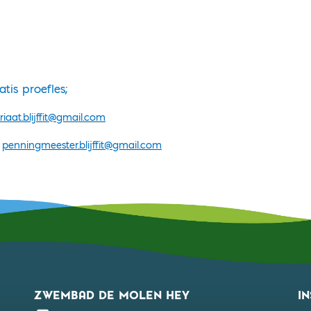
tis proefles;
riaat.blijffit@gmail.com
9
penningmeester.blijffit@gmail.com
ZWEMBAD DE MOLEN HEY
I