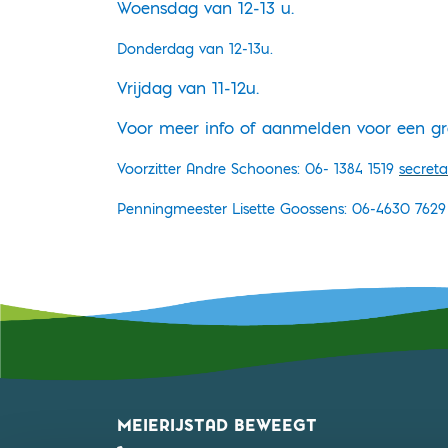
Woensdag van 12-13 u.
Donderdag van 12-13u.
Vrijdag van 11-12u.
Voor meer info of aanmelden voor een gra
Voorzitter Andre Schoones: 06- 1384 1519
secreta
Penningmeester Lisette Goossens: 06-4630 762
MEIERIJSTAD BEWEEGT