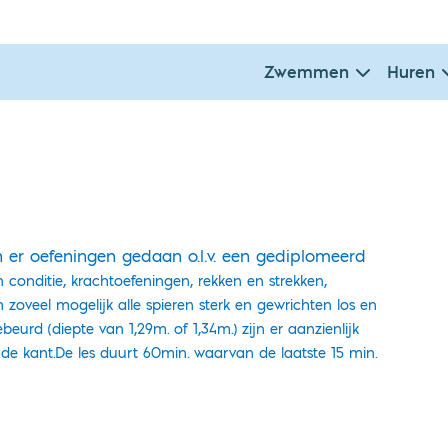
Zwemmen
Huren
er oefeningen gedaan o.l.v. een gediplomeerd
conditie, krachtoefeningen, rekken en strekken,
 zoveel mogelijk alle spieren sterk
en gewrichten los en
beurd (diepte van 1,29m. of 1,34m.) zijn er aanzienlijk
de kant.
De les duurt 60min. waarvan de laatste 15 min.