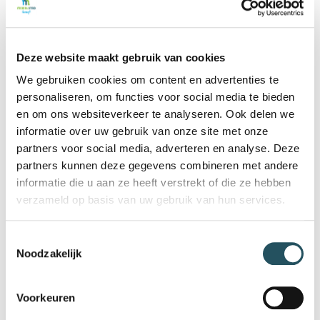
meter hoog
Twee kleedruimtes
Professionele sport- en spelmaterialen
Deze website maakt gebruik van cookies
SPORTMOGELIJKHEDEN
We gebruiken cookies om content en advertenties te
personaliseren, om functies voor social media te bieden
Badminton
en om ons websiteverkeer te analyseren. Ook delen we
Basketbal
informatie over uw gebruik van onze site met onze
korfbal
partners voor social media, adverteren en analyse. Deze
volleybal
partners kunnen deze gegevens combineren met andere
ADRES
informatie die u aan ze heeft verstrekt of die ze hebben
verzameld op basis van uw gebruik van hun services.
Adres: Jasmijnstraat 11a, 5492 JS Sint-Oedenrode
E-mailadres:
verhuurbinnensport@meierijstad.nl
Toestemmingsselectie
Noodzakelijk
Voorkeuren