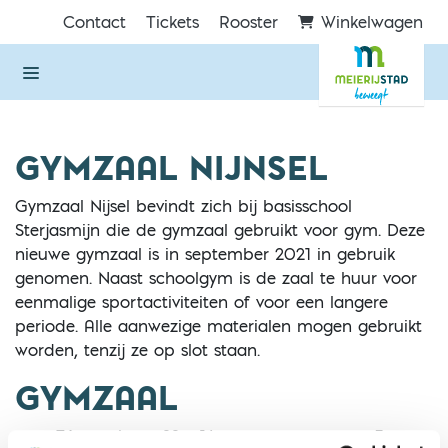
Direct naar de inhoud van de pagina
Contact
Tickets
Rooster
Winkelwagen
GYMZAAL NIJNSEL
Gymzaal Nijsel bevindt zich bij basisschool
Sterjasmijn die de gymzaal gebruikt voor gym. Deze
nieuwe gymzaal is in september 2021 in gebruik
genomen. Naast schoolgym is de zaal te huur voor
eenmalige sportactiviteiten of voor een langere
periode. Alle aanwezige materialen mogen gebruikt
worden, tenzij ze op slot staan.
GYMZAAL
Eén zaal van 22 x 14 meter en ongeveer 5