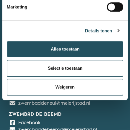
Stuur ons een e-mail
Marketing
Privacyverklaring
Algemene voorwaarden
Meldpunt en gedragscode
Details tonen
Werken bij
Onderdeel van
Gemeente Meierijstad
Alles toestaan
ZWEMBAD DE MOLEN HEY
Selectie toestaan
De Molen Hey
Facebook
zwembaddemolenhey@meierijstad.nl
Weigeren
ZWEMBAD DE NEUL
De Neul
Facebook
zwembaddeneul@meierijstad.nl
ZWEMBAD DE BEEMD
De Beemd
Facebook
zwembaddebeemd@meierijstad.nl