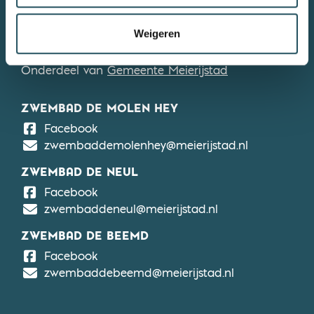
Algemene voorwaarden
Meldpunt en gedragscode
Weigeren
Werken bij
Onderdeel van
Gemeente Meierijstad
ZWEMBAD DE MOLEN HEY
De Molen Hey
Facebook
zwembaddemolenhey@meierijstad.nl
ZWEMBAD DE NEUL
De Neul
Facebook
zwembaddeneul@meierijstad.nl
ZWEMBAD DE BEEMD
De Beemd
Facebook
zwembaddebeemd@meierijstad.nl