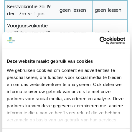
Kerstvakantie za 19
geen lessen
geen lessen
dec t/m vr 1 jan
Voorjaarsvakantie
za 13 feb t/m vr 19
geen lessen
geen lessen
feb
Pasen zo 28 en ma
geen lessen
geen lessen
29 maart
Deze website maakt gebruik van cookies
We gebruiken cookies om content en advertenties te
Meivakantie za 24
geen lessen
geen lessen
personaliseren, om functies voor social media te bieden
apr t/m vr 7 mei
en om ons websiteverkeer te analyseren. Ook delen we
Bevrijdingsdag wo 5
informatie over uw gebruik van onze site met onze
geen lessen
geen lessen
mei
partners voor social media, adverteren en analyse. Deze
partners kunnen deze gegevens combineren met andere
Hemelvaart do 6
geen lessen
geen lessen
informatie die u aan ze heeft verstrekt of die ze hebben
mei
verzameld op basis van uw gebruik van hun services.
Pinksteren zo 16 en