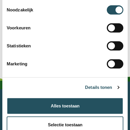
geen lessen
geen lessen
ma 17 mei
Toestemmingsselectie
Noodzakelijk
Zomervakantie ma
geen lessen
geen lessen
26 jul t/m zo 5 sep
Voorkeuren
De openingstijden tijdens deze vakantie's kun je
vinden bij nieuws zwembad De Neul.
Statistieken
Marketing
Details tonen
MEIERIJSTAD BEWEEGT
Alles toestaan
0413 381090
Stuur ons een e-mail
Privacyverklaring
Selectie toestaan