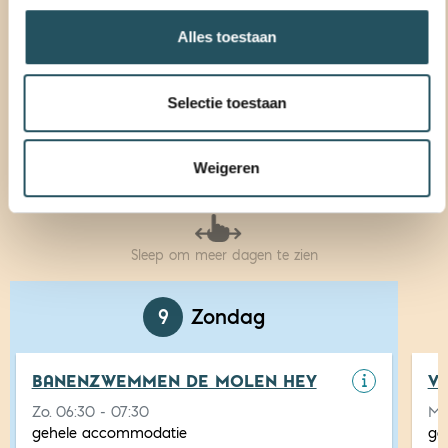
Alles toestaan
9 AUGUSTUS - 15 AUGUSTUS
Vorige
Deze week
Volgende
Selectie toestaan
zo
ma
di
wo
do
vr
za
Weigeren
09
10
11
12
13
14
15
Sleep om meer dagen te zien
9
Zondag
BANENZWEMMEN DE MOLEN HEY
V
Zo. 06:30 - 07:30
Ma.
gehele accommodatie
ge