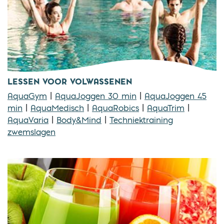
LESSEN VOOR VOLWASSENEN
AquaGym
|
AquaJoggen 30 min
|
AquaJoggen 45
min
|
AquaMedisch
|
AquaRobics
|
AquaTrim
|
AquaVaria
|
Body&Mind
|
Techniektraining
zwemslagen