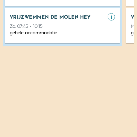
VRIJZWEMMEN DE MOLEN HEY
V
Zo. 07:45 - 10:15
Ma
gehele accommodatie
ge