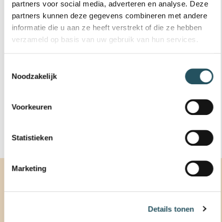
partners voor social media, adverteren en analyse. Deze
Tijdens
activiteiten
is de balie geopend en
partners kunnen deze gegevens combineren met andere
telefonisch bereikbaar.
informatie die u aan ze heeft verstrekt of die ze hebben
verzameld op basis van uw gebruik van hun services.
In de schoolvakanties op ma t/m vr van 9.00-
13.00 uur, za van 9.00-12.00 en zo van 10.30-
13.00 uur
Toestemmingsselectie
Noodzakelijk
0413 381090
Voorkeuren
NIEUWSBRIEF
Statistieken
Marketing
ROOSTER
Details tonen
Rooster van:
Zwembad De Molen Hey