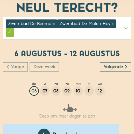
NEUL
TERECHT?
Zwembad De Beemd
Zwembad De Molen Hey
×
×
+1
6 AUGUSTUS - 12 AUGUSTUS
Vorige
Deze week
Volgende
do
vr
za
zo
ma
di
wo
06
07
08
09
10
11
12
Sleep om meer dagen te zien