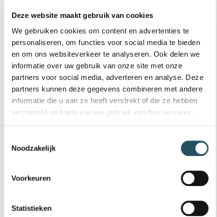
INSCHRIJVEN
Deze website maakt gebruik van cookies
Inschrijven voor de zwemles mag vanaf 3,5 jaar.
We gebruiken cookies om content en advertenties te
Nog geen account? Maak eerst een account aan
personaliseren, om functies voor social media te bieden
om je kind op te geven. De inschrijving is definitief,
en om ons websiteverkeer te analyseren. Ook delen we
zodra het inschrijfgeld is betaald.
informatie over uw gebruik van onze site met onze
partners voor social media, adverteren en analyse. Deze
Inschrijven zwemles
partners kunnen deze gegevens combineren met andere
informatie die u aan ze heeft verstrekt of die ze hebben
Startleeftijd:
verzameld op basis van uw gebruik van hun services.
Standaart zwemles vanaf 4½ jaar
Turbo zwemles vanaf 5 jaar
Toestemmingsselectie
Noodzakelijk
INSTROMEN
Voorkeuren
Heeft je kind ergens anders zwemles gevolgd? We
testen eerst wat je kind al kan. Vervolgens geven we
een inschatting voor de benodigde lessen en de
Statistieken
kosten. Dit geldt alleen voor het A diploma. Voor het