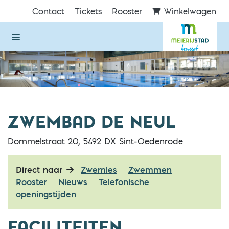
Direct naar de inhoud van de pagina
Contact
Tickets
Rooster
Winkelwagen
ZWEMBAD DE NEUL
Dommelstraat 20, 5492 DX Sint-Oedenrode
Direct naar
Zwemles
Zwemmen
Rooster
Nieuws
Telefonische
openingstijden
FACILITEITEN