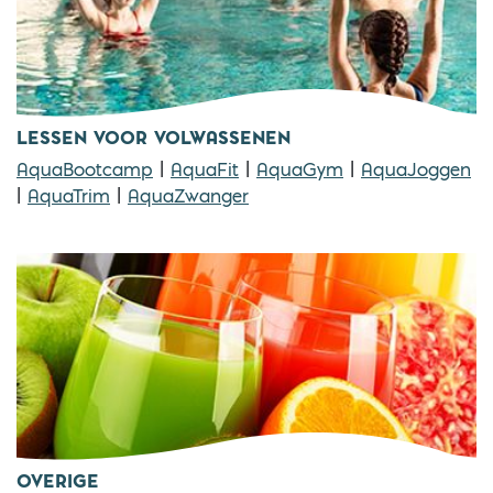
LESSEN VOOR VOLWASSENEN
AquaBootcamp
|
AquaFit
|
AquaGym
|
AquaJoggen
|
AquaTrim
|
AquaZwanger
OVERIGE