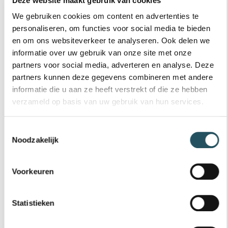
Deze website maakt gebruik van cookies
- 14.30-17.00 uur
- 19.30-21.00 uur
We gebruiken cookies om content en advertenties te
personaliseren, om functies voor social media te bieden
Dinsdag
en om ons websiteverkeer te analyseren. Ook delen we
- 09.00-10.30 uur
informatie over uw gebruik van onze site met onze
- 16.00-17.00 uur
partners voor social media, adverteren en analyse. Deze
- 19.30-21.00 uur
partners kunnen deze gegevens combineren met andere
informatie die u aan ze heeft verstrekt of die ze hebben
Woensdag
verzameld op basis van uw gebruik van hun services.
- 09.00-10.30 uur
- 14.30-17.00 uur
Toestemmingsselectie
Donderdag
Noodzakelijk
- 08.00-10.00 uur
- 14.30-17.00 uur
Voorkeuren
Vrijdag
- 08.00-10.00 uur
Statistieken
- 14.30-17.00 uur
Zaterdag