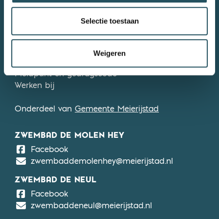
MEIERIJSTAD BEWEEGT
Selectie toestaan
0413 381090
Stuur ons een e-mail
Privacyverklaring
Weigeren
Algemene voorwaarden
Meldpunt en gedragscode
Werken bij
Onderdeel van
Gemeente Meierijstad
ZWEMBAD DE MOLEN HEY
De Molen Hey
Facebook
zwembaddemolenhey@meierijstad.nl
ZWEMBAD DE NEUL
De Neul
Facebook
zwembaddeneul@meierijstad.nl