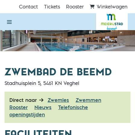
Direct naar de inhoud van de pagina
Contact
Tickets
Rooster
Winkelwagen
ZWEMBAD DE BEEMD
Stadhuisplein 5, 5461 KN Veghel
Direct naar
Zwemles
Zwemmen
Rooster
Nieuws
Telefonische
openingstijden
FACILITEITEN