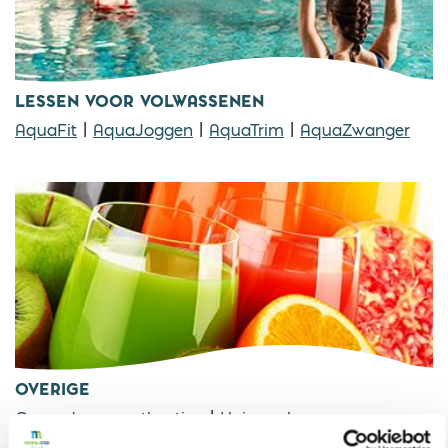
LESSEN VOOR VOLWASSENEN
AquaFit
|
AquaJoggen
|
AquaTrim
|
AquaZwanger
OVERIGE
Gezondere sportkantine
|
Huisregels