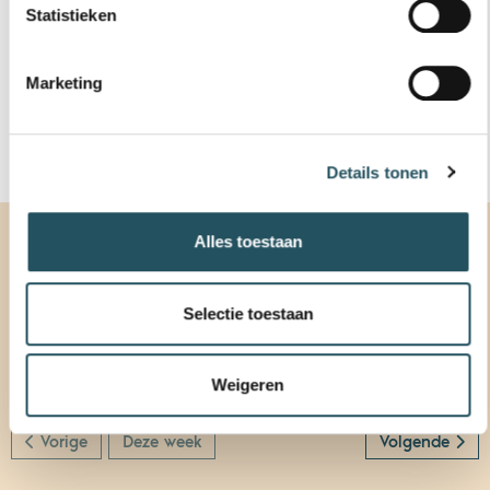
Statistieken
0413 381090
Marketing
NIEUWSBRIEF
Details tonen
Alles toestaan
ROOSTER
Selectie toestaan
Rooster van:
Zwembad De Beemd
9 AUGUSTUS - 15 AUGUSTUS
Weigeren
Vorige
Deze week
Volgende