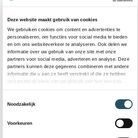
Deze website maakt gebruik van cookies
We gebruiken cookies om content en advertenties te
personaliseren, om functies voor social media te bieden
en om ons websiteverkeer te analyseren. Ook delen we
informatie over uw gebruik van onze site met onze
partners voor social media, adverteren en analyse. Deze
partners kunnen deze gegevens combineren met andere
informatie die u aan ze heeft verstrekt of die ze hebben
verzameld op basis van uw gebruik van hun services.
TELEFONISCHE OPENINGSTIJDEN
Toestemmingsselectie
Tijdens
activiteiten
is de balie geopend en
Noodzakelijk
telefonisch bereikbaar.
In de schoolvakanties op ma t/m vr van 9.00-
Voorkeuren
13.00 uur, za van 9.00-12.00 en zo van 10.30-
13.00 uur