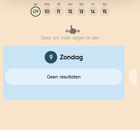
zo
ma
di
wo
do
vr
za
09
10
11
12
13
14
15
Sleep om meer dagen te zien
9
Zondag
Geen resultaten